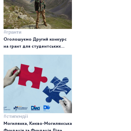
#гранти
Оголошуємо Другий конкурс
на грант для студентських
проєктів імені Євгена Кваскова
#стипендії
Могилянка, Києво-Могилянська
Фундація та Фундація Діла