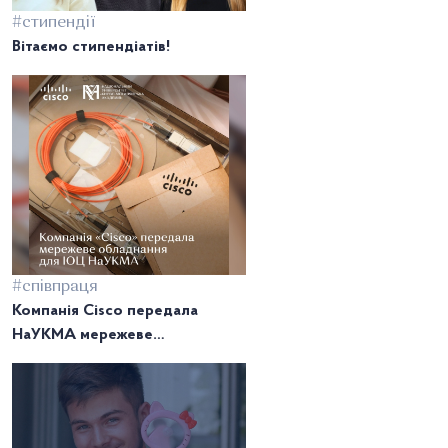
#стипендії
Вітаємо стипендіатів!
#співпраця
Компанія Cisco передала
НаУКМА мережеве
обладнання