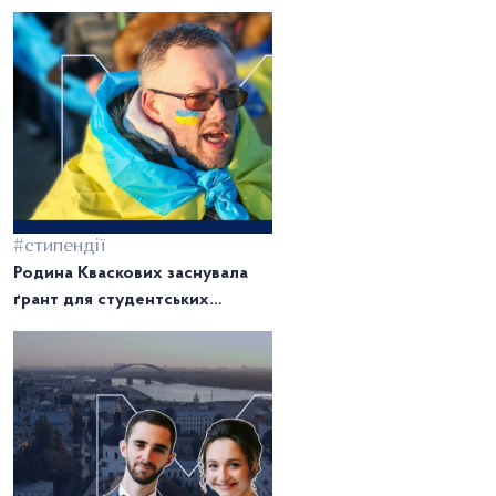
фонд під час KMA Alumni
Reunion
#стипендії
Родина Кваскових заснувала
ґрант для студентських
проєктів імені загиблого
могилянця Євгена Кваскова.