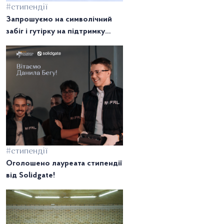
#стипендії
Запрошуємо на символічний
забіг і гутірку на підтримку
Стипендійного фонду імені
Артема Свірідова!
#стипендії
Оголошено лауреата стипендії
від Solidgate!