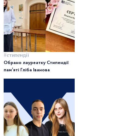
#стипендії
Обрано лауреатку Стипендії
памʼяті Гліба Іванова