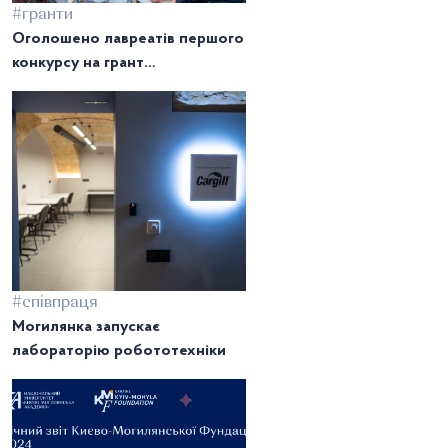
#гранти
Оголошено лавреатів першого
конкурсу на грант
Стипендійного фонду пам’яті
полеглих могилянців
#співпраця
Могилянка запускає
лабораторію робототехніки