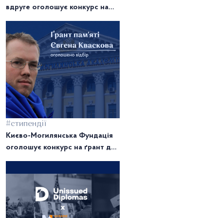
вдруге оголошує конкурс на
стипендію імені Родини
Бойчуків
#стипендії
Києво-Могилянська Фундація
оголошує конкурс на ґрант для
студентських проєктів імені
Євгена Кваскова