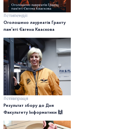
#стипендії
Оголошено лауреатів Гранту
памʼяті Євгена Кваскова
#співпраця
Результат збору до Дня
Факультету Інформатики 🙌