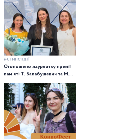
#стипендії
Оголошено лауреатку премії
памʼяті Т. Балабушевич та М.
Кірсенка