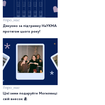
#про_нас
Дякуємо за підтримку НаУКМА
протягом цього року!
#про_нас
Цієї зими подаруйте Могилянці
свій внесок 🫂