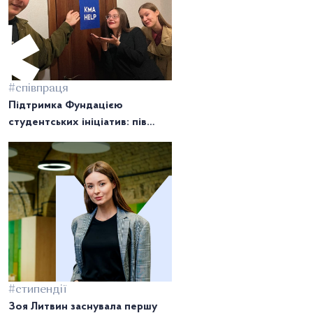
#співпраця
Підтримка Фундацією
студентських ініціатив: пів
року співпраці із
«Взаємодопомогою від
НаУКМА»
#стипендії
Зоя Литвин заснувала першу