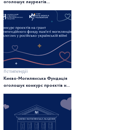
оголошує лауреатів
Викладацьких стипендій 2024
року!
#стипендії
Києво-Могилянська Фундація
оголошує конкурс проєктів на
грант Стипендійного фонду
памʼяті могилянців, полеглих у
російсько-українській війні.