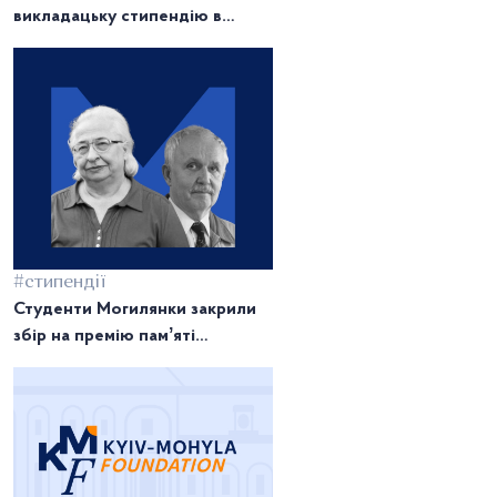
викладацьку стипендію в
Києво-Могилянській Фундації в
Україні
#стипендії
Студенти Могилянки закрили
збір на премію памʼяті
професорів Т. Балабушевич та
М. Кірсенка за одну добу