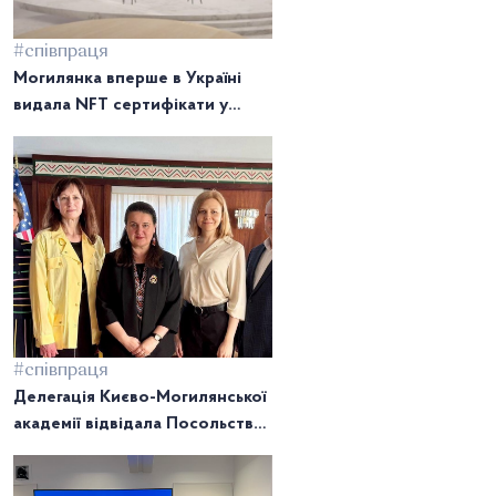
#співпраця
Могилянка вперше в Україні
видала NFT сертифікати у
метавсесвіті
#співпраця
Делегація Києво-Могилянської
академії відвідала Посольство
України в США