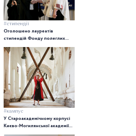
#стипендії
Оголошено лауреатів
стипендій Фонду полеглих
могилянців
#кампус
У Староакадемічному корпусі
Києво-Могилянської академії
відкрилася виставка Янніса