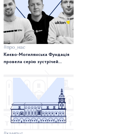
#про_нас
Києво-Могилянська Фундація
провела серію зустрічей
випускників та студентів
НаУКМА: знайомство з тими,
хто надихає.
#кампус