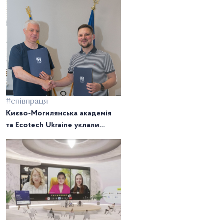
Кунелліса
#співпраця
Києво-Могилянська академія
та Ecotech Ukraine уклали
меморандум про співпрацю