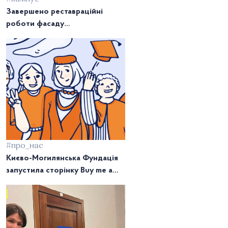
Завершено реставраційні
роботи фасаду
Староакадемічного корпусу
#про_нас
Києво-Могилянська Фундація
запустила сторінку Buy me a
coffee для Могилянки