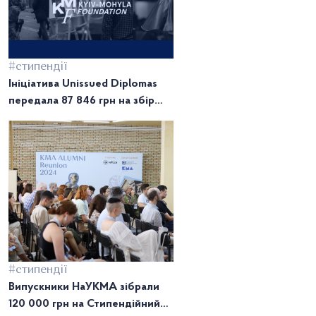
#стипендії
Ініціатива Unissued Diplomas
передала 87 846 грн на збір
Стипендійного фонду памʼяті
могилянців, полеглих у
російсько-українській війні
#стипендії
Випускники НаУКМА зібрали
120 000 грн на Стипендійний