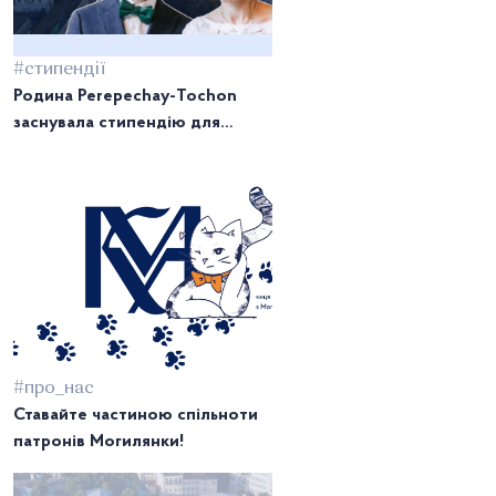
#стипендії
Родина Perepechay-Tochon
заснувала стипендію для
студентів НаУКМА
#про_нас
Ставайте частиною спільноти
патронів Могилянки!