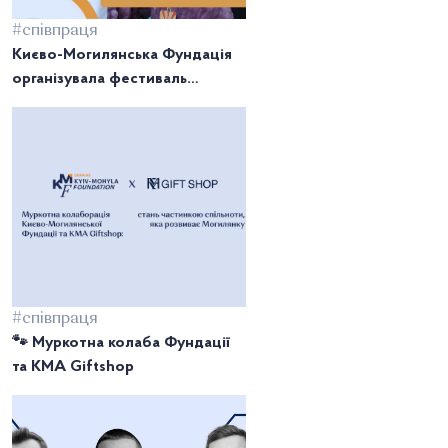
#співпраця
Києво-Могилянська Фундація
організувала фестиваль
КонвоФест для випускників
НаУКМА
#співпраця
🐾 Муркотна колаба Фундації
та KMA Giftshop