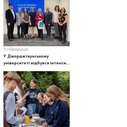
#співпраця
У Джорджтаунському
університеті відбувся інтенсив
з академічного письма для
науковців НаУКМА