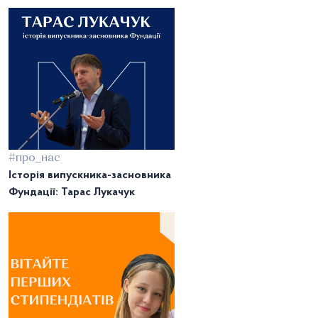
#про_нас
Історія випускника-засновника
Фундації: Тарас Лукачук