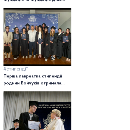
підписали меморандум про
співпрацю
#стипендії
Перша лавреатка стипендії
родини Бойчуків отримала
бакалаврський диплом