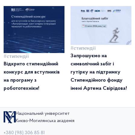
#стипендії
Запрошуємо на
#стипендії
Відкрито стипендійний
символічний забіг і
конкурс для вступників
гутірку на підтримку
на програму з
Стипендійного фонду
робототехніки!
імені Артема Свірідова!
Національний університет
Києво-Могилянська академія
+380 (98) 306 85 81