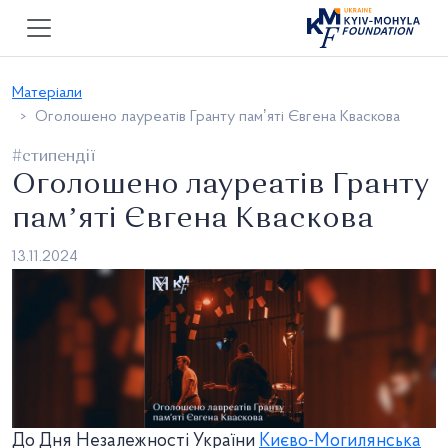
Матеріали
Оголошено лауреатів Гранту памʼяті Євгена Кваскова
#стипендії
Оголошено лауреатів Гранту
памʼяті Євгена Кваскова
13.11.2024
До Дня Незалежності України
Києво-Могилянська