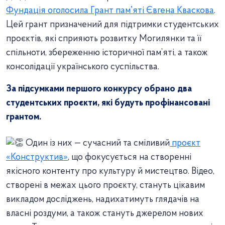
Фундація оголосила Грант памʼяті Євгена Кваскова
.
Цей грант призначений для підтримки студентських
проєктів, які сприяють розвитку Могилянки та її
спільноти, збереженню історичної пам’яті, а також
консолідації українського суспільства.
За підсумками першого конкурсу обрано два
студентських проєкти, які будуть профінансовані
грантом.
Один із них — сучасний та сміливий
проєкт
«Конструктив»
, що фокусується на створенні
якісного контенту про культуру й мистецтво. Відео,
створені в межах цього проєкту, стануть цікавим
викладом досліджень, надихатимуть глядачів на
власні роздуми, а також стануть джерелом нових