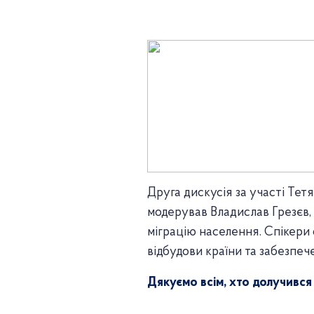
Друга дискусія за участі Тет
модерував Владислав Грезєв,
міграцію населення. Спікери
відбудови країни та забезпе
Дякуємо всім, хто долучився д