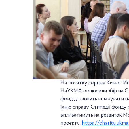
На початку серпня Києво-Мо
НаУКМА оголосили збір на Сти
фонд дозволить вшанувати па
їхню справу. Стипедії фонду
впливатимуть на розвиток Мо
проєкту:
https://charity.ukma