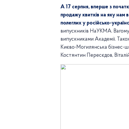
А 17 серпня, вперше з початк
продажу квитків на яку нам 
полеглих у російсько-українсь
випускників НаУКМА. Вагому 
випускниками Академії. Тако
Києво-Могилянська бізнес-шк
Костянтин Пересєдов, Віталі