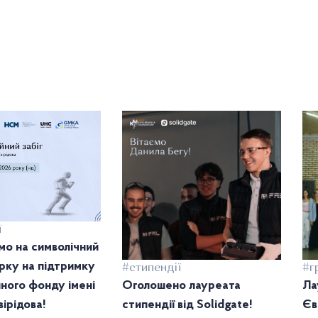
ї
о на символічний
тірку на підтримку
#стипендії
#г
ного фонду імені
Оголошено лауреата
Ла
ірідова!
стипендії від Solidgate!
Єв