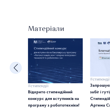
Матеріали
#стипенді
Запрошуєм
#стипендії
Відкрито стипендійний
забіг і гу
конкурс для вступників на
Стипендій
програму з робототехніки!
Артема Св