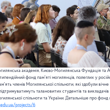
гилянська академія, Києво-Могилянська Фундація та А
пендійний фонд памʼяті могилянців, полеглих у російсь
мʼять членів Могилянської спільноти, які здобули вічн
 підтримуватимуть талановитих студентів та викладачів
гилянської спільноти та України. Детальніше про фонд 
.edu.ua/projects/6