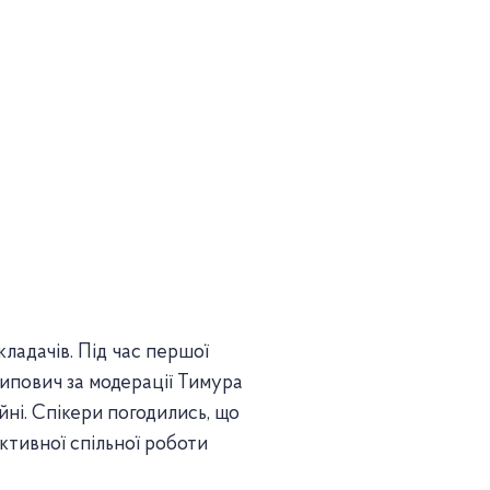
ладачів. Під час першої
пович за модерації Тимура
йні. Спікери погодились, що
ктивної спільної роботи