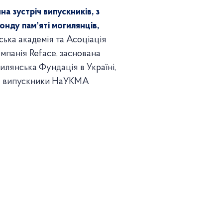
а зустріч випускників, з
онду памʼяті могилянців,
ька академія та Асоціація
мпанія Reface, заснована
лянська Фундація в Україні,
кож випускники НаУКМА