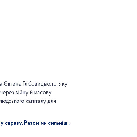
а Євгена Глібовицького, яку
через війну й масову
людського капіталу для
у справу. Разом ми сильніші.