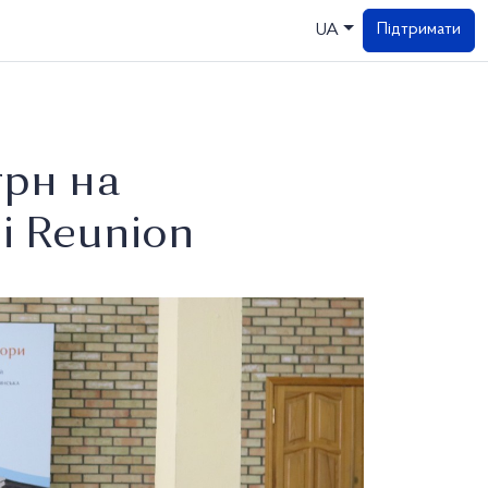
Підтримати
UA
рн на
i Reunion