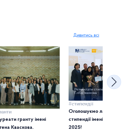
Дивитись всі
#стипендії
Оголошуємо лауреаток
ранти
уреати гранту імені
стипендії імені Гліба Іванов
гена Кваскова.
2025!