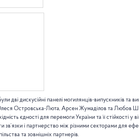
и дві дискусійні панелі могилянців-випускників та вик
Олеся Островська-Люта, Арсен Жумаділов та Любов Ши
ність єдності для перемоги України та її стійкості у ві
и зв’язки і партнерство між різними секторами для ефе
ільства та зовнішніх партнерів.