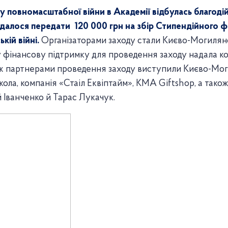
у повномасштабної війни в Академії відбулась благодійн
вдалося передати 120 000 грн на збір Стипендійного ф
кій війні.
Організаторами заходу стали Києво-Могилянс
фінансову підтримку для проведення заходу надала ко
ж партнерами проведення заходу виступили Києво-Моги
ола, компанія «Стаіл Еквіптайм», KMA Giftshop, а та
й Іванченко й Тарас Лукачук.