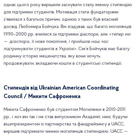
однак цього року вирішили заснувати сталу іменну стипендію
для підтримки студентів. Мотивація стати фундаторами
з’явилася з багатьох причин, однією з таких був власний
досвід Любомира Бойчука. Він згадував, що багато могилянців
–
1990
2000 рр. вчилися за підтримки діаспори, але
«тепер ми
— діаспора, її нове покоління, і прийшов наш час
підтримувати студентів в Україні»
. Сім’я Бойчуків має багату
родинну історію меценатства, яку вони хочуть
продовжувати, вкладаючи кошти в студентські стипендії.
Стипендія від Ukrainian American Coordinating
Council / Микити Сафроненка
Микита Сафроненко був студентом Могилянки в 2010-2011
рр., і хоч він так і не став випускником Академії, нині, будучи
віцепрезидентом із партнерства та фандрейзингу в UACC,
вирішив підтримати чинних могилянців стипендією. UACC —