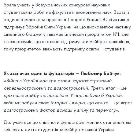
брала участь у Всеукраїнських конкурсах наукових
студентських робіт на факультеті економічних наук. Зараз із
родиною мешкає та працює в Лондоні. Родина Юлії активно
підтримує Збройні Сили України, на що виокремлює частину
сімейного бюджету і вважає ці внески пріоритетом №1, але
також розуміє, що важливо підтримувати майбутні покоління,
тому пріоритетом вважають підтримку освіти — студентів.
Як зазначив один із фундаторів — Любомир Бойчук:
«Війна в Україні має три етапи: короткостроковий,
середньостроковий та довгостроковий. Третій етап — це
про наше майбутнє покоління. У нас не було б України,
якби ми забули свою історію. І я вірю, що освіта — це якраз
довгостроковий фактор донації у війну та перемогу
».
Долучайтеся до спільноти фундаторів іменних стипендій, які
змінюють життя студентів та майбутнє нашої України.