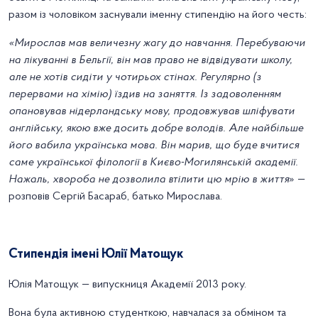
разом із чоловіком заснували іменну стипендію на його честь:
«Мирослав мав величезну жагу до навчання. Перебуваючи
на лікуванні в Бельгії, він мав право не відвідувати школу,
але не хотів сидіти у чотирьох стінах. Регулярно (з
перервами на хімію) їздив на заняття. Із задоволенням
опановував нідерландську мову, продовжував шліфувати
англійську, якою вже досить добре володів. Але найбільше
його вабила українська мова. Він марив, що буде вчитися
саме української філології в Києво-Могилянській академії.
Нажаль, хвороба не дозволила втілити цю мрію в життя
» —
розповів Сергій Басараб, батько Мирослава.
Стипендія імені Юлії Матощук
Юлія Матощук — випускниця Академії 2013 року.
Вона була активною студенткою, навчалася за обміном та