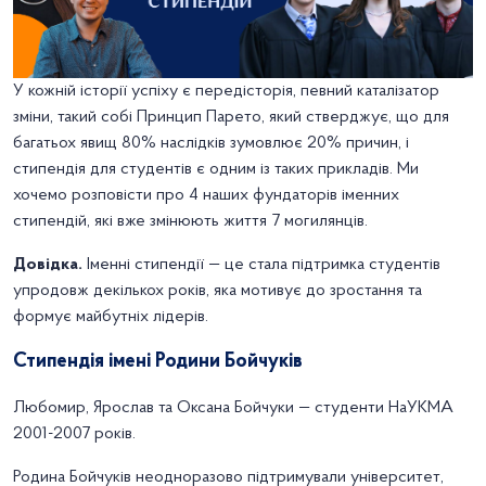
У кожній історії успіху є передісторія, певний каталізатор
зміни, такий собі Принцип Парето, який стверджує, що для
багатьох явищ 80% наслідків зумовлює 20% причин, і
стипендія для студентів є одним із таких прикладів. Ми
хочемо розповісти про 4 наших фундаторів іменних
стипендій, які вже змінюють життя 7 могилянців.
Довідка.
Іменні стипендії — це стала підтримка студентів
упродовж декількох років, яка мотивує до зростання та
формує майбутніх лідерів.
Стипендія імені Родини Бойчуків
Любомир, Ярослав та Оксана Бойчуки — студенти НаУКМА
2001-2007 років.
Родина Бойчуків неодноразово підтримували університет,