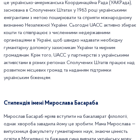
це українсько-американська Координаційна Рада (УАКРада),
заснована в Сполучених Штатах у 1963 році українськими
емігрантами з метою поширювати та сприяти міжнародному
визнанню Незалежної України. Сьогодні UACC активно збирає
кошти та співпрацює з численними недержавними
організаціями в Україні, щоб швидко надавати необхідну
гуманітарну допомогу захисникам України та мирним
громадянам. Крім того, UACC у партнерстві з українськими
активістами в різних регіонах Сполучених Штатів працює над
розвитком місцевих громад та наданням підтримки
українським біженцям.
Стипендія імені Мирослава Басараба
Мирослав Басараб мріяв вступити на бакалаврат філології,
однак хвороба завадила йому це зробити. Мама Мирослава —
випускниця факультету гуманітарних наук, знаючи цінність
освіти в Могилянці та бажання сина вивчати українську мову,