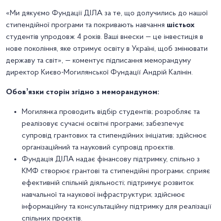
«Ми дякуємо Фундації ДІЛА за те, що долучились до нашої
стипендійної програми та покривають навчання
шістьох
студентів упродовж 4 років. Ваші внески — це інвестиція в
нове покоління, яке отримує освіту в Україні, щоб змінювати
державу та світ», — коментує підписання меморандуму
директор Києво-Могилянської Фундації Андрій Калінін.
Обовʼязки сторін згідно з меморандумом:
Могилянка проводить відбір студентів; розробляє та
реалізовує сучасні освітні програми; забезпечує
супровід грантових та стипендійних ініціатив; здійснює
організаційний та науковий супровід проєктів.
Фундація ДІЛА надає фінансову підтримку, спільно з
КМФ створює грантові та стипендійні програми; сприяє
ефективній спільній діяльності; підтримує розвиток
навчальної та наукової інфраструктури; здійснює
інформаційну та консультаційну підтримку для реалізації
спільних проєктів.