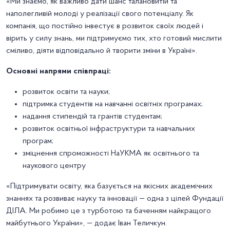
«Ми знаємо, як важливо дати шанс талановитій та
наполегливій молоді у реалізації свого потенціалу. Як
компанія, що постійно інвестує в розвиток своїх людей і
вірить у силу знань, ми підтримуємо тих, хто готовий мислити
сміливо, діяти відповідально й творити зміни в Україні».
Основні напрями співпраці:
розвиток освіти та науки;
підтримка студентів на навчанні освітніх програмах;
надання стипендій та грантів студентам;
розвиток освітньої інфраструктури та навчальних
програм;
зміцнення спроможності НаУКМА як освітнього та
наукового центру
«Підтримувати освіту, яка базується на якісних академічних
знаннях та розвиває науку та інновації — одна з цілей Фундації
ДІЛА. Ми робимо це з турботою та баченням найкращого
майбутнього України», — додає Іван Теличкун.