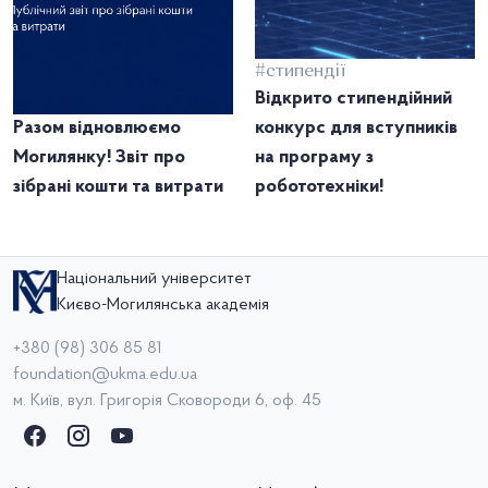
#стипендії
Відкрито стипендійний
Разом відновлюємо
конкурс для вступників
Могилянку! Звіт про
на програму з
зібрані кошти та витрати
робототехніки!
Національний університет
Києво-Могилянська академія
+380 (98) 306 85 81
foundation@ukma.edu.ua
м. Київ, вул. Григорія Сковороди 6, оф. 45