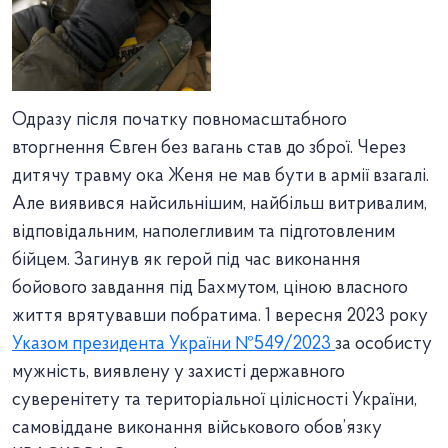
Одразу після початку повномасштабного
вторгнення Євген без вагань став до зброї. Через
дитячу травму ока Женя не мав бути в армії взагалі.
Але виявився найсильнішим, найбільш витривалим,
відповідальним, наполегливим та підготовленим
бійцем. Загинув як герой під час виконання
бойового завдання під Бахмутом, ціною власного
життя врятувавши побратима. 1 вересня 2023 року
Указом президента України №549/2023
за особисту
мужність, виявлену у захисті державного
суверенітету та територіальної цілісності України,
самовіддане виконання військового обов’язку