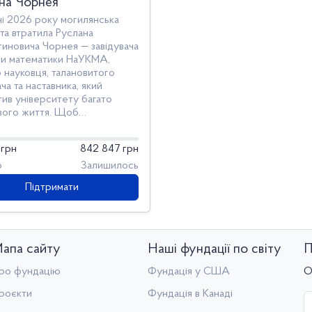
на Чорнея
ні 2026 року могилянська
та втратила Руслана
тиновича Чорнея — завідувача
и математики НаУКМА,
 науковця, талановитого
ча та наставника, який
тив університету багато
свого життя. Щоб
жити його справу та
ати студентів, для яких він
 грн
842 847 грн
ав, ми започатковуємо
ент на стипендію імені
о
Залишилось
а Чорнея.
Підтримати
апа сайту
Наші фундації по світу
П
ро фундацію
Фундація у США
О
роєкти
Фундація в Канаді