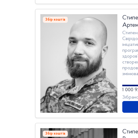
Стипе
Збір коштів
Артем
Стипен
Свірід
ініціат
програ
здоров
створе
продов
змінюв
здоров’
також 
1 000 9
людяно
Зібран
Стипе
Збір коштів