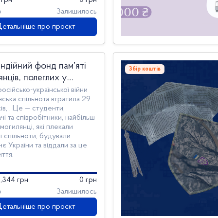
 грн
0 грн
о
Залишилось
Детальніше про проєкт
ндійний фонд памʼяті
Збір коштів
янців, полеглих у
ько-українській війні
російсько-української війни
ська спільнота втратила 29
ів, . Це — студенти,
чі та співробітники, найбільш
 могилянці, які плекали
і спільноти, будували
є України та віддали за це
ття.
,344 грн
0 грн
о
Залишилось
Детальніше про проєкт