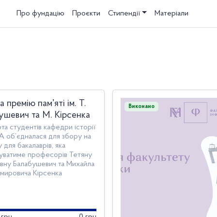
Про фундацію
Проєкти
Стипендії
Матеріали
а премію памʼяті ім. Т.
Виконано
ушевич та М. Кірсенка
та студентів кафедри історії
 об’єдналася для збору на
у для бакалаврів, яка
уватиме професорів Тетяну
ївну Балабушевич та Михайла
мировича Кірсенка