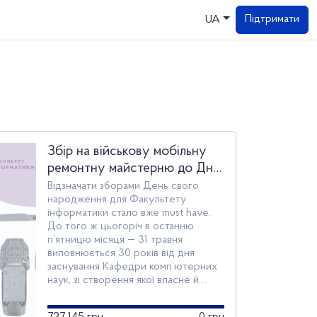
Підтримати
UA
Збір на військову мобільну
ремонтну майстерню до Дня
факультету інформатики
Відзначати зборами День свого
народження для Факультету
інформатики стало вже must have.
До того ж цьогоріч в останню
п’ятницю місяця — 31 травня
виповнюється 30 років від дня
заснування Кафедри комп’ютерних
наук, зі створення якої власне й
розпочався факультет.