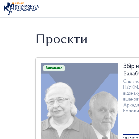
Проєкти
Збір н
Виконано
Балаб
Спільно
НаУКМА
відзнак
вшанов
Аркаді
Володи