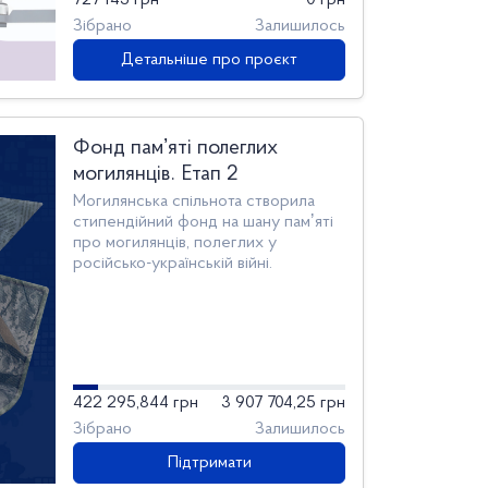
727 145 грн
0 грн
Зібрано
Залишилось
Детальніше про проєкт
Фонд памʼяті полеглих
могилянців. Етап 2
Могилянська спільнота створила
стипендійний фонд на шану памʼяті
про могилянців, полеглих у
російсько-українській війні.
422 295,844 грн
3 907 704,25 грн
Зібрано
Залишилось
Підтримати