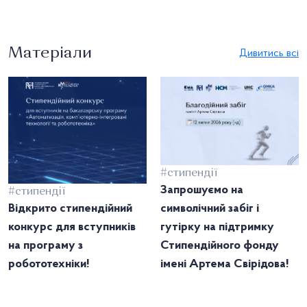
Матеріали
Дивитись всі
#стипендії
Запрошуємо на
#стипендії
Відкрито стипендійний
символічний забіг і
конкурс для вступників
гутірку на підтримку
на програму з
Стипендійного фонду
робототехніки!
імені Артема Свірідова!