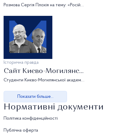
Розмова Сергія Плохія на тему: «Російсько-українська війна, які зміни світу вона приносить. Місце Ук
Історична правда
Сайт Києво-Могилянської Фундації став платформою для збору студентів
Студенти Києво-Могилянської академії організували збір коштів на премію памʼяті ім. Тетяни Балабушев
Показати більше...
Нормативні документи
Політика конфіденційності
Публічна оферта