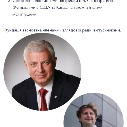
Створення екосистеми підтримки КМА: співпраця із
Фундаціями в США та Канаді, а також із іншими
інституціями.
Фундація заснована членами Наглядової ради, випускниками,
працівниками та Асоціацією випускників Києво-Могилянської
академії.