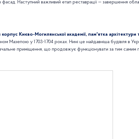
 фасад. Наступний важливий етап реставрації — завершення обл
корпус Києво-Могилянської академії, пам'ятка архітектури т
аном Мазепою у 1703-1704 роках. Нині це найдавніша будівля в Укр
авчальне приміщення, що продовжує функціонувати за тим самим 