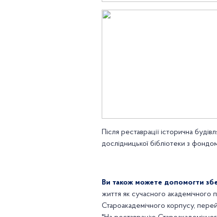
Після реставрації історична будів
дослідницької бібліотеки з фондом 
Ви також можете допомогти збе
життя як сучасного академічного п
Староакадемічного корпусу, пере