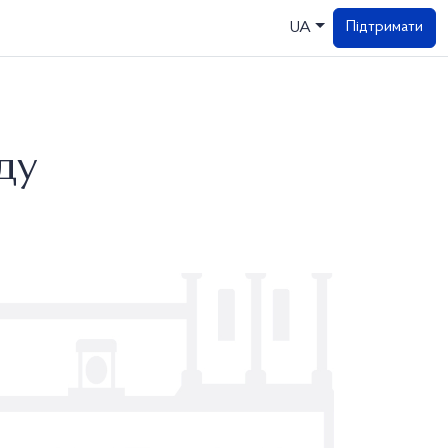
Підтримати
UA
ду