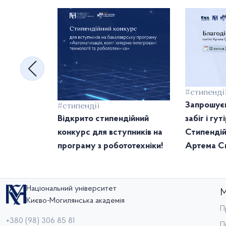
#стипенді
Запрошуєм
#стипендії
Відкрито стипендійний
забіг і гу
конкурс для вступників на
Стипендій
програму з робототехніки!
Артема Св
Національний університет
М
Києво-Могилянська академія
П
+380 (98) 306 85 81
П