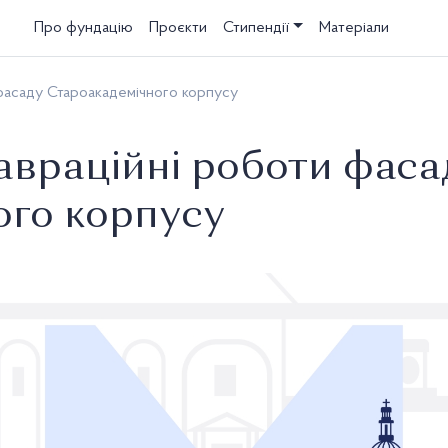
Про фундацію
Проєкти
Стипендії
Матеріали
фасаду Староакадемічного корпусу
враційні роботи фаса
ого корпусу