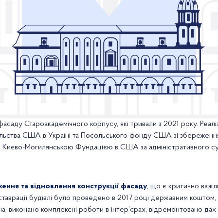
саду Староакадемічного корпусу, які тривали з 2021 року. Реалі
льства США в Україні та Посольського фонду США зі збереження
о Києво-Могилянською Фундацією в США за адміністративного су
ння та відновлення конструкції фасаду
, що є критично важл
ставрації будівлі було проведено в 2017 році державним коштом,
на, виконано комплексні роботи в інтер’єрах, відремонтовано дах