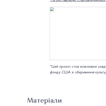
"На реставрацію Староакадемічног
*Цей проєкт став можливим завд
фонду США зі збереження культу
Матеріали