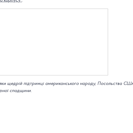
о корпусу"
.
яки щедрій підтримці американського народу, Посольства США 
рної спадщини.