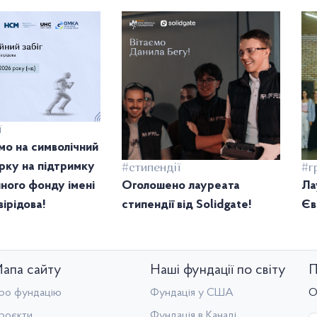
ї
о на символічний
тірку на підтримку
#стипендії
#г
ного фонду імені
Оголошено лауреата
Ла
ірідова!
стипендії від Solidgate!
Єв
апа сайту
Наші фундації по світу
П
ро фундацію
Фундація у США
О
роєкти
Фундація в Канаді