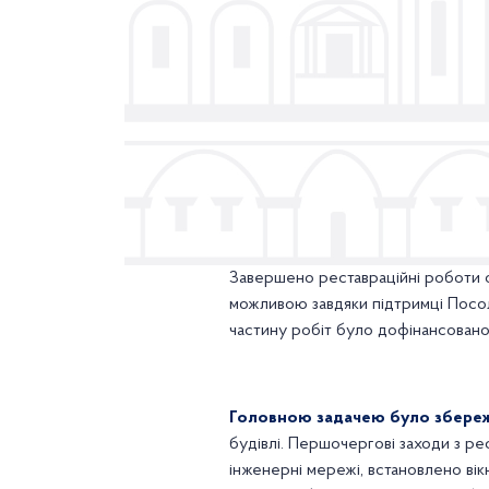
Завершено реставраційні роботи фа
можливою завдяки підтримці Посо
частину робіт було дофінансован
Головною задачею було збереже
будівлі. Першочергові заходи з ре
інженерні мережі, встановлено вік