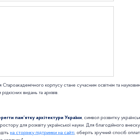
ля Староакадемічного корпусу стане сучасним освітнім та науков
рідкісних видань та архівів.
регти пам’ятку архітектури України
, символ розвитку українськ
ростору для розквіту української науки. Для благодійного внеск
йдіть
на сторінку підтримки на сайті
, оберіть зручний спосіб опла