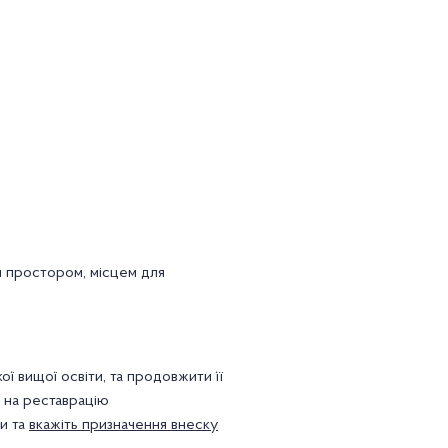
им простором, місцем для
ої вищої освіти, та продовжити її
у на реставрацію
ти та
вкажіть призначення внеску