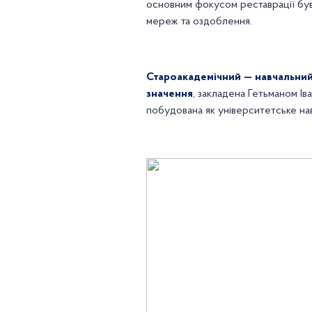
основним фокусом реставрації був
мереж та оздоблення.
Староакадемічний — навчальний 
значення
, закладена Гетьманом Ів
побудована як університетське н