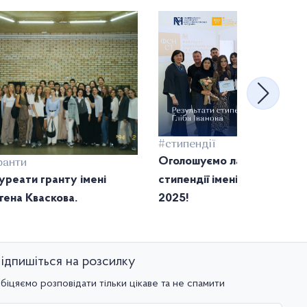
#стипендії
Оголошуємо лауреаток
ранти
уреати гранту імені
стипендії імені Гліба Іванов
гена Кваскова.
2025!
ідпишіться на розсилку
біцяємо розповідати тільки цікаве та не спамити