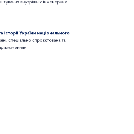
аштування внутрішніх інженерних
а історії України національного
аїні, спеціально спроєктована та
призначенням.