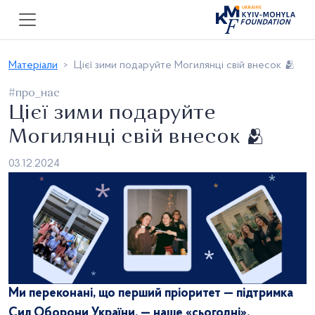
Матеріали
Цієї зими подаруйте Могилянці свій внесок 🫂
#про_нас
Цієї зими подаруйте
Могилянці свій внесок 🫂
03.12.2024
Ми переконані, що перший пріоритет — підтримка
Сил Оборони України, — наше «сьогодні».