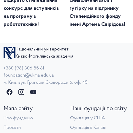
Відкрито стипендійний
символічний забіг і
конкурс для вступників
гутірку на підтримку
на програму з
Стипендійного фонду
робототехніки!
імені Артема Свірідова!
Національний університет
Києво-Могилянська академія
+380 (98) 306 85 81
foundation@ukma.edu.ua
м. Київ, вул. Григорія Сковороди 6, оф. 45
Мапа сайту
Наші фундації по світу
Про фундацію
Фундація у США
Проєкти
Фундація в Канаді