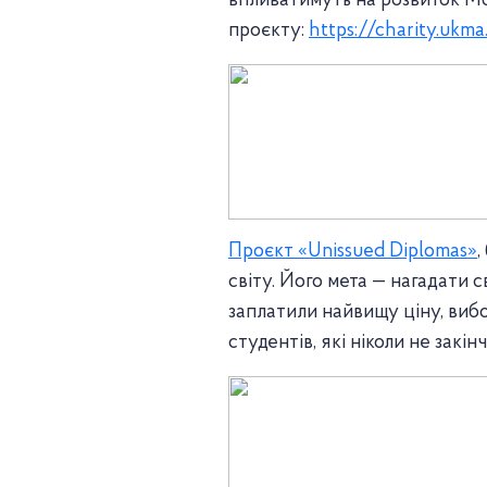
впливатимуть на розвиток Мо
проєкту:
https://charity.ukma
Проєкт «Unissued Diplomas»
,
світу. Його мета — нагадати св
заплатили найвищу ціну, ви
студентів, які ніколи не закі