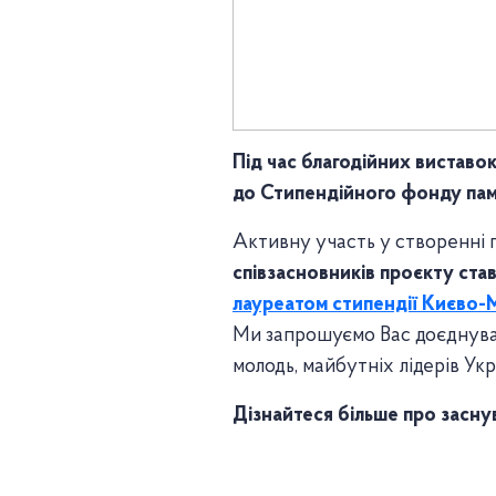
Під час благодійних виставок
до Стипендійного фонду памʼя
Активну участь у створенні 
співзасновників проєкту ста
лауреатом стипендії Києво-М
Ми запрошуємо Вас доєднуват
молодь, майбутніх лідерів Укр
Дізнайтеся більше про засну