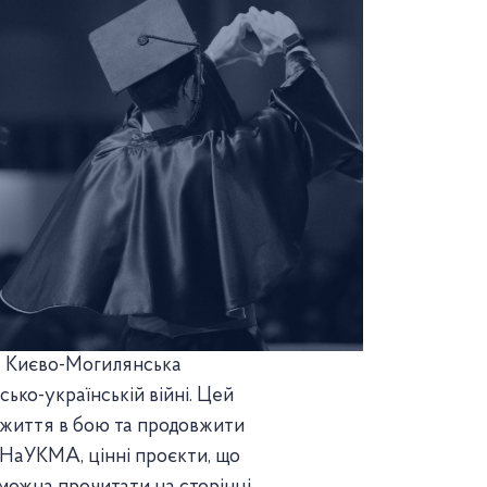
а Києво-Могилянська
ько-українській війні. Цей
е життя в бою та продовжити
 НаУКМА, цінні проєкти, що