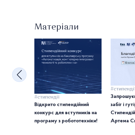
Матеріали
#стипенді
Запрошуєм
#стипендії
Відкрито стипендійний
забіг і гу
конкурс для вступників на
Стипендій
програму з робототехніки!
Артема Св