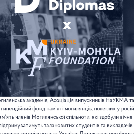
гилянська академія, Асоціація випускників НаУКМА т
типендійний фонд памʼяті могилянців, полеглих у російс
мʼять членів Могилянської спільноти, які здобули вічн
 підтримуватимуть талановитих студентів та викладачів