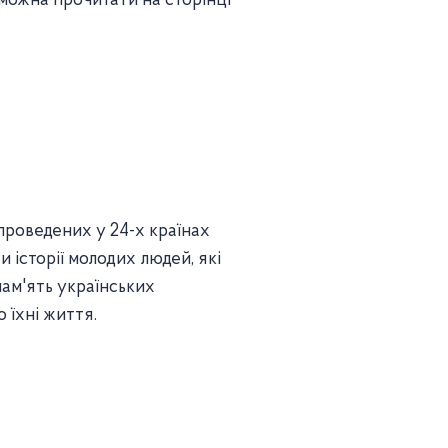
можна прочитати на сторінці
 проведених у 24-х країнах
ти історії молодих людей, які
ам'ять українських
о їхні життя.