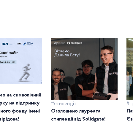
ї
о на символічний
тірку на підтримку
#стипендії
#г
ного фонду імені
Оголошено лауреата
Ла
ірідова!
стипендії від Solidgate!
Єв