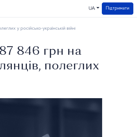
Підтримати
UA
леглих у російсько-українській війні
87 846 грн на
лянців, полеглих