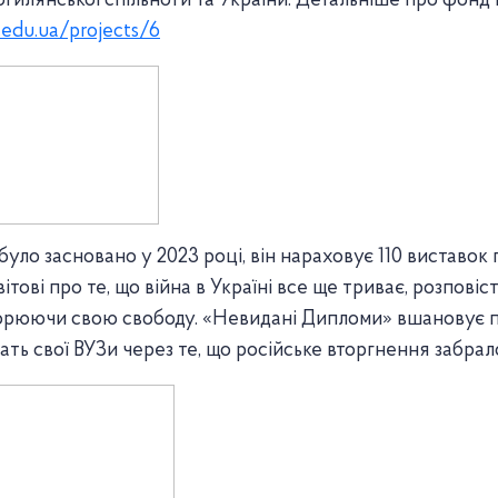
гилянської спільноти та України. Детальніше про фонд 
.edu.ua/projects/6
 було засновано у 2023 році, він нараховує 110 виставок
ітові про те, що війна в Україні все ще триває, розповіс
борюючи свою свободу. «Невидані Дипломи» вшановує п
нчать свої ВУЗи через те, що російське вторгнення забрал