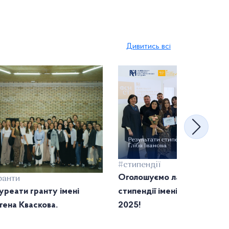
Дивитись всі
#стипендії
Оголошуємо лауреаток
ранти
уреати гранту імені
стипендії імені Гліба Іванов
гена Кваскова.
2025!