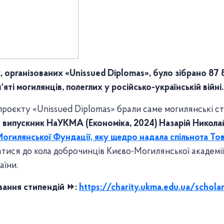
, організованих «Unissued Diplomas», було зібрано 87 
ті могилянців, полеглих у російсько-українській війні
проєкту «Unissued Diplomas» брали саме могилянські ст
в випускник НаУКМА (Економіка, 2024) Назарій Никола
огилянської Фундації, яку щедро надала спільнота То
ися до кола доброчинців Києво-Могилянської академії
аїни.
вання стипендій ⏩️:
https://charity.ukma.edu.ua/schola