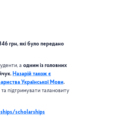
846 грн, які було передано
.
уденти, а
одним із головних
йчук.
Назарій також є
вариства Української Мови
.
 та підтримувати талановиту
rships/scholarships