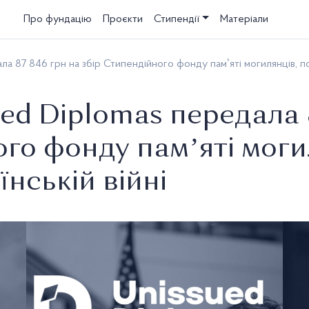
Про фундацію
Проєкти
Стипендії
Матеріали
ала 87 846 грн на збір Стипендійного фонду памʼяті могилянців, по
ued Diplomas передала 
го фонду памʼяті моги
їнській війні