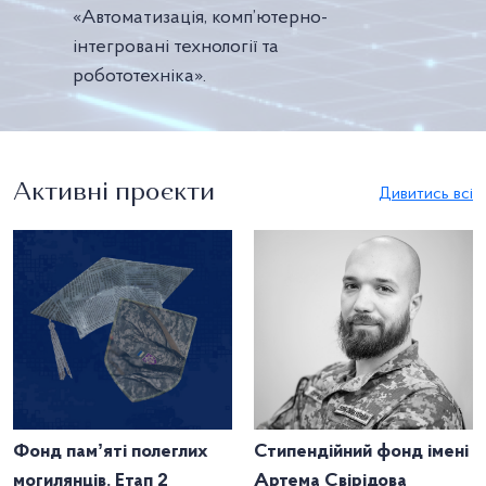
«Автоматизація, комп’ютерно-
інтегровані технології та
робототехніка».
Активні проєкти
Дивитись всі
Фонд памʼяті полеглих
Стипендійний фонд імені
могилянців. Етап 2
Артема Свірідова