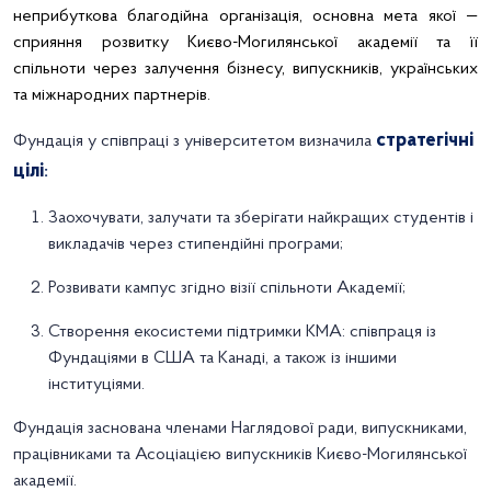
неприбуткова благодійна організація, основна мета якої —
сприяння розвитку Києво-Могилянської академії та її
спільноти через залучення бізнесу, випускників, українських
та міжнародних партнерів.
стратегічні
Фундація у співпраці з університетом визначила
цілі
:
Заохочувати, залучати та зберігати найкращих студентів і
викладачів через стипендійні програми;
Розвивати кампус згідно візії спільноти Академії;
Створення екосистеми підтримки КМА: співпраця із
Фундаціями в США та Канаді, а також із іншими
інституціями.
Фундація заснована членами Наглядової ради, випускниками,
працівниками та Асоціацією випускників Києво-Могилянської
академії.