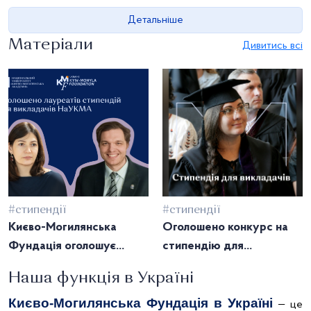
Детальніше
Матеріали
Дивитись всі
#стипендії
#стипендії
Києво-Могилянська
Оголошено конкурс на
Фундація оголошує
стипендію для
лауреатів Викладацьких
викладачів НаУКМА!
Наша функція в Україні
стипендій 2024 року!
Києво-Могилянська Фундація в Україні
— це