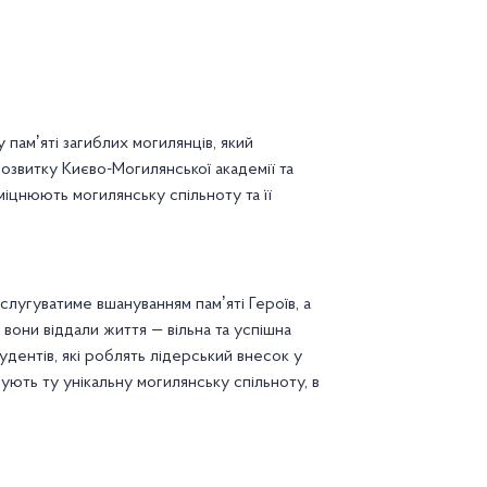
памʼяті загиблих могилянців, який
озвитку Києво-Могилянської академії та
зміцнюють могилянську спільноту та її
слугуватиме вшануванням памʼяті Героїв, а
 вони віддали життя — вільна та успішна
удентів, які роблять лідерський внесок у
рмують ту унікальну могилянську спільноту, в
стипендії