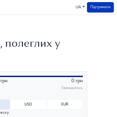
Підтримати
UA
 полеглих у
 грн
0 грн
Залишилось
USD
EUR
неску