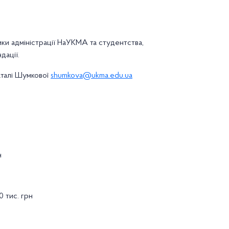
ики адміністрації НаУКМА та студентства,
дації.
аталі Шумкової
shumkova@ukma.edu.ua
н
0 тис. грн