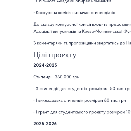
- Спільнота Академії обирає номінантів
- Конкурсна комісія визначає стипендіатів.
До складу конкурсної комісії входять представн
Асоціації випускників та Києво-Могилянської Фун
З коментарями та пропозиціями звертатись до Н
Цілі проєкту
2024-2025
Стипендії: 330 000 грн
• 3 стипендії для студентів розміром 50 тис. гр
• 1 викладацька стипендія розміром 80 тис. грн
• 1 грант для студентського проєкту розміром 10
2025-2026