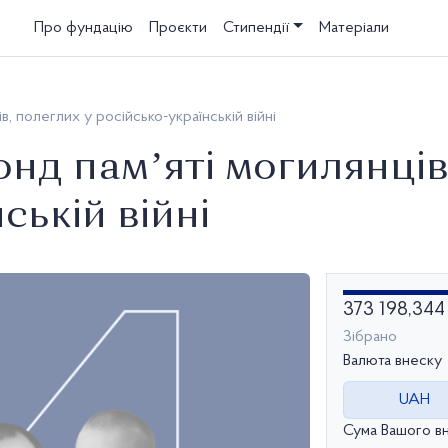
Про фундацію
Проєкти
Стипендії
Матеріали
, полеглих у російсько-українській війні
нд памʼяті могилянців,
ській війні
373 198,344
Зібрано
Валюта внеску
UAH
Сума Вашого в