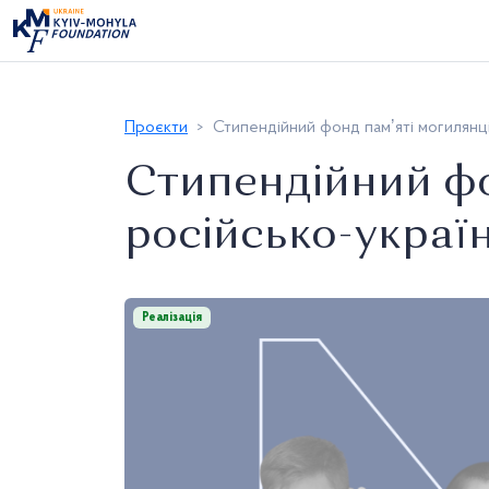
Проєкти
Стипендійний фонд памʼяті могилянців
Стипендійний фо
російсько-україн
Реалізація