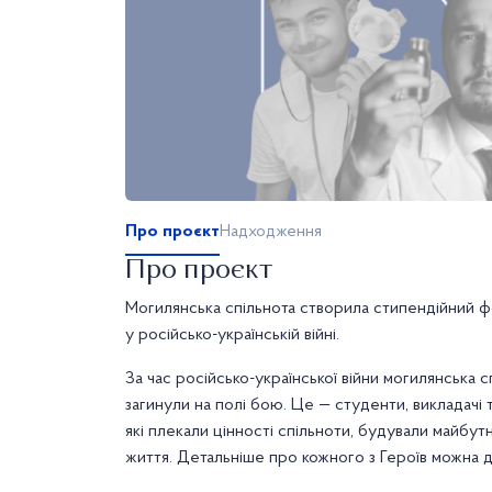
Про проєкт
Надходження
Про проєкт
Могилянська спільнота створила стипендійний фо
у російсько-українській війні.
За час російсько-української війни могилянська с
загинули на полі бою. Це — студенти, викладачі т
які плекали цінності спільноти, будували майбутн
життя. Детальніше про кожного з Героїв можна д