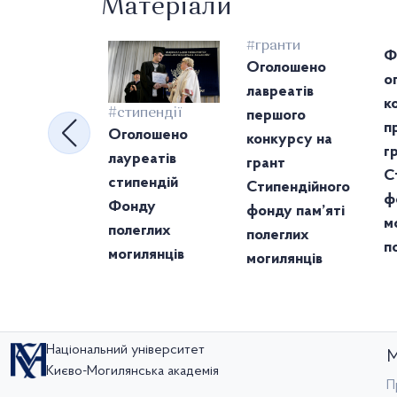
Матеріали
К
М
#гранти
Ф
Оголошено
о
лавреатів
к
#стипендії
першого
п
Оголошено
конкурсу на
г
лауреатів
грант
С
стипендій
Стипендійного
ф
Фонду
фонду пам’яті
м
полеглих
полеглих
п
могилянців
могилянців
р
у
ві
Національний університет
М
Києво-Могилянська академія
П