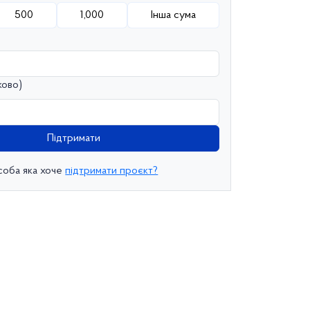
500
1,000
Інша сума
ково)
Підтримати
соба яка хоче
підтримати проєкт?