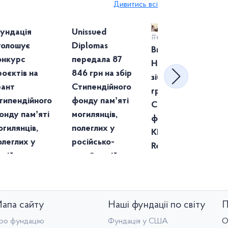
иєво-
Дивитись всі
#стипендії
огилянська
Ініціатива
ундація
Unissued
#стипендії
голошує
Diplomas
Випускники
онкурс
передала 87
НаУКМА
роєктів на
846 грн на збір
зібрали 120 000
рант
Стипендійного
грн на
типендійного
фонду памʼяті
Стипендійний
онду памʼяті
могилянців,
фонд під час
огилянців,
полеглих у
KMA Alumni
олеглих у
російсько-
Reunion
осійсько-
українській
країнській
війні
йні.
апа сайту
Наші фундації по світу
П
ро фундацію
Фундація у США
О