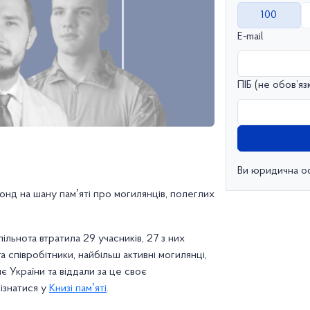
100
E-mail
ПІБ (не обов’яз
Ви юридична о
нд на шану памʼяті про могилянців, полеглих
пільнота втратила 29 учасників, 27 з них
а співробітники, найбільш активні могилянці,
є України та віддали за це своє
ізнатися у
Книзі памʼяті
.