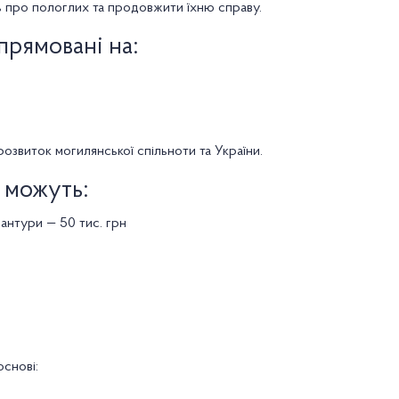
ь про пологлих та продовжити їхню справу.
спрямовані на:
розвиток могилянської спільноти та України.
 можуть:
рантури — 50 тис. грн
основі: