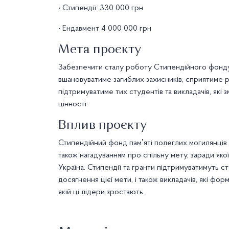
• Стипендії: 330 000 грн
• Ендавмент 4 000 000 грн
Мета проєкту
Забезпечити сталу роботу Cтипендійного фонду 
вшановуватиме загиблих захисників, сприятиме р
підтримуватиме тих студентів та викладачів, які 
цінності.
Вплив проєкту
Стипендійний фонд памʼяті полеглих могилянців 
також нагадуванням про спільну мету, заради якої
Україна. Стипендії та гранти підтримуватимуть ст
досягнення цієї мети, і також викладачів, які фо
якій ці лідери зростають.
#