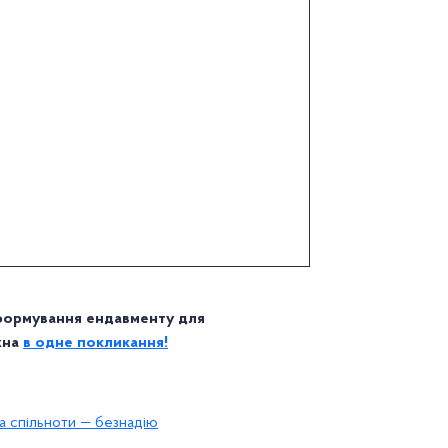
 формування ендавменту для
жна
в одне покликання!
 а спільноти — безнадію