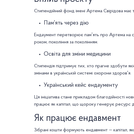
Стипендійний фонд імені Артема Свірідова має тр
Памʼять через дію
Ендаумент перетворює памʼять про Артема на ст
роком, покоління за поколінням.
Освіта для зміни медицини
Стипендія підтримує тих, хто прагне здобути які
змінами в українській системі охорони здоровʼя.
Український кейс ендаументу
Ця ініціатива стане прикладом благодійності нов
працює як капітал, що щороку генерує ресурс д
Як працює ендавмент
Зібрані кошти формують ендавмент — капітал, як