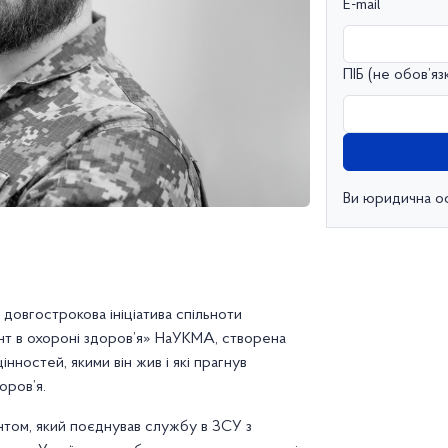
E-mail
ПІБ (не обов’яз
Ви юридична о
довгострокова ініціатива спільноти
нт в охороні здоров’я» НаУКМА, створена
нностей, якими він жив і які прагнув
оров’я.
нтом, який поєднував службу в ЗСУ з