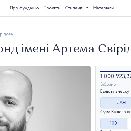
Про фундацію
Проєкти
Стипендії
Матеріали
рідова
нд імені Артема Свірі
1 000 923,3
Зібрано
Валюта внеску
UAH
Сума Вашого в
100