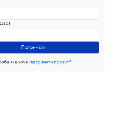
ково)
Підтримати
соба яка хоче
підтримати проєкт?