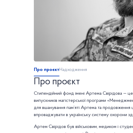
Про проєкт
Надходження
Про проєкт
Стипендійний фонд імені Артема Свірідова — це 
випускників магістерської програми «Менеджме
для вшанування пам’яті Артема та продовження ці
впроваджувати в українську систему охорони зд
Артем Свірідов був військовим, медиком і студе