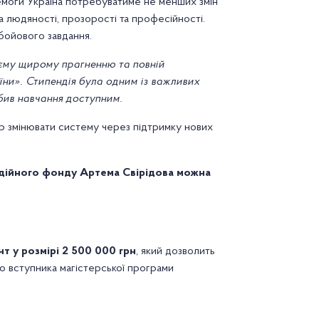
еремоги Україна потребуватиме не менших змін
 на людяності, прозорості та професійності.
бойового завдання.
оєму щирому прагненню та повній
їни». Стипендія була одним із важливих
бив навчання доступним.
р змінювати систему через підтримку нових
дійного фонду Артема Свірідова можна
т у розмірі 2 500 000 грн
, який дозволить
 вступника магістерської програми