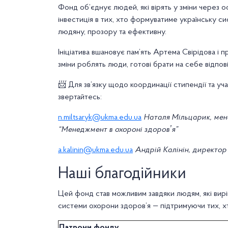
Фонд об’єднує людей, які вірять у зміни через о
інвестиція в тих, хто формуватиме українську си
людяну, прозору та ефективну.
Ініціатива вшановує пам’ять Артема Свірідова і п
зміни роблять люди, готові брати на себе відпові
📨 Для зв’язку щодо координації стипендії та уча
звертайтесь:
n.miltsaryk@ukma.edu.ua
Наталя Мільцарик, мен
“Менеджмент в охороні здоровʼя”
a.kalinin@ukma.edu.ua
Андрій Калінін, директор
Наші благодійники
Цей фонд став можливим завдяки людям, які вирі
системи охорони здоров’я — підтримуючи тих, хт
Патрони фонду