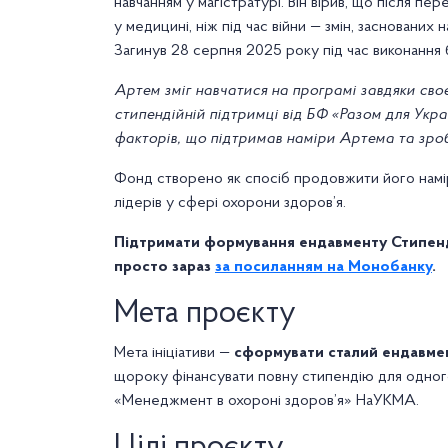
навчанням у магістратурі. Він вірив, що після п
у медицині, ніж під час війни — змін, заснованих
Загинув 28 серпня 2025 року під час виконання 
Артем зміг навчатися на програмі завдяки св
стипендійній підтримці від БФ «Разом для Укра
факторів, що підтримав наміри Артема та зро
Фонд створено як спосіб продовжити його намі
лідерів у сфері охорони здоров’я.
Підтримати формування ендавменту Стипен
просто зараз
за посиланням на Монобанку
.
Мета проєкту
Мета ініціативи —
сформувати сталий ендавмен
щороку фінансувати повну стипендію для одного
«Менеджмент в охороні здоров’я» НаУКМА.