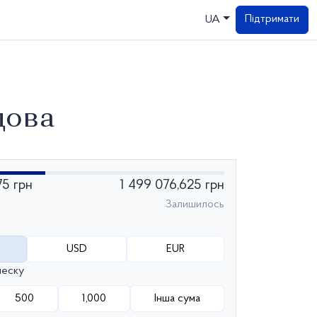
Підтримати
UA
дова
75 грн
1 499 076,625 грн
Залишилось
USD
EUR
неску
500
1,000
Інша сума