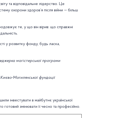
світу та відповідальне лідерство. Це
стему охорони здоров’я після війни — більш
родовжує те, у що він вірив: що справжні
дальність.
сті у розвитку фонду, будь ласка,
еджерка магістерської програми
 Києво-Могилянської фундації
шили інвестувати в майбутнє української
о готовий змінювати її чесно та професійно.