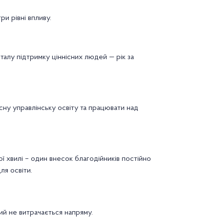
и рівні впливу.
алу підтримку ціннісних людей — рік за
сну управлінську освіту та працювати над
ої хвилі – один внесок благодійників постійно
ля освіти.
ий не витрачається напряму.