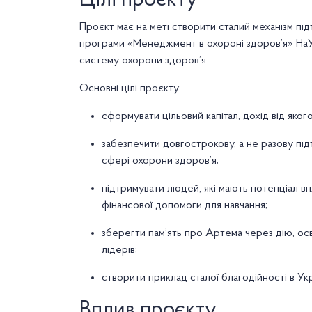
Цілі проєкту
Проєкт має на меті створити сталий механізм під
програми «Менеджмент в охороні здоров’я» НаУК
систему охорони здоров’я.
Основні цілі проєкту:
сформувати цільовий капітал, дохід від яко
забезпечити довгострокову, а не разову під
сфері охорони здоров’я;
підтримувати людей, які мають потенціал вп
фінансової допомоги для навчання;
зберегти пам’ять про Артема через дію, осв
лідерів;
створити приклад сталої благодійності в Ук
Вплив проєкту