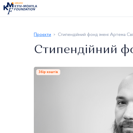
Проєкти
Стипендійний фонд імені Артема Сві
Стипендійний фо
Збір коштів