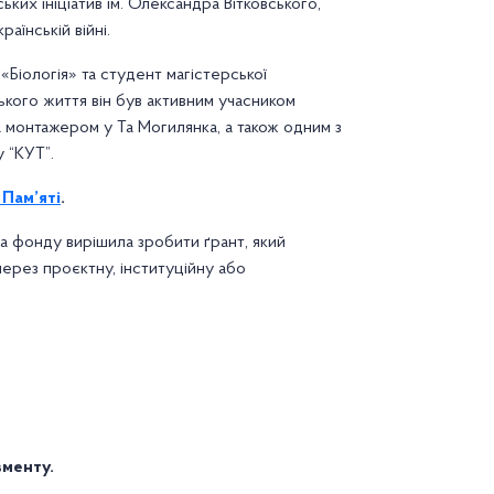
ьких ініціатив ім. Олександра Вітковського,
раїнській війні.
Біологія» та студент магістерської
кого життя він був активним учасником
монтажером у Та Могилянка, а також одним з
 “КУТ”.
 Пам’яті
.
 фонду вирішила зробити ґрант, який
ерез проєктну, інституційну або
вменту.