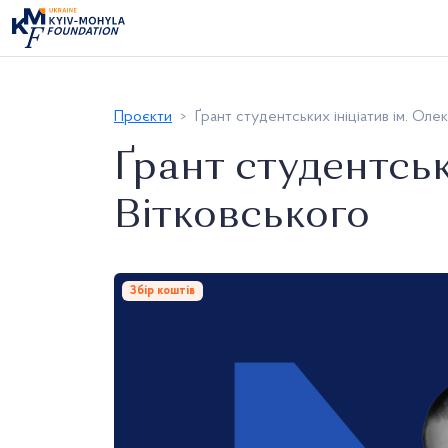
Проєкти
Ґрант студентських ініціатив ім. Оле
Ґрант студентськ
Вітковського
Збір коштів