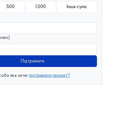
500
1,000
Інша сума
ково)
Підтримати
соба яка хоче
підтримати проєкт?