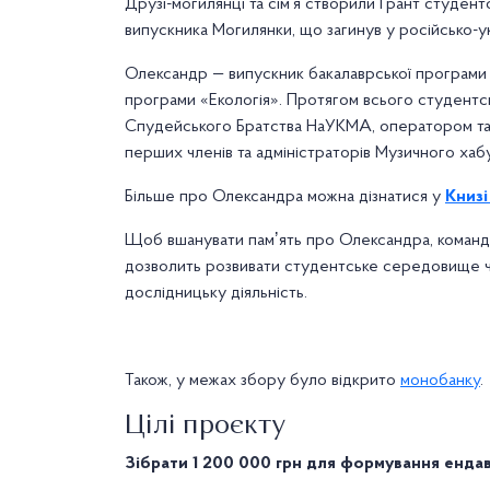
Друзі-могилянці та сім’я створили Ґрант студентс
випускника Могилянки, що загинув у російсько-ук
Олександр — випускник бакалаврської програми «
програми «Екологія». Протягом всього студентсь
Спудейського Братства НаУКМА, оператором та 
перших членів та адміністраторів Музичного хабу
Більше про Олександра можна дізнатися у
Книзі
Щоб вшанувати памʼять про Олександра, команда
дозволить розвивати студентське середовище ч
дослідницьку діяльність.
Також, у межах збору було відкрито
монобанку
.
Цілі проєкту
Зібрати 1 200 000 грн для формування енда