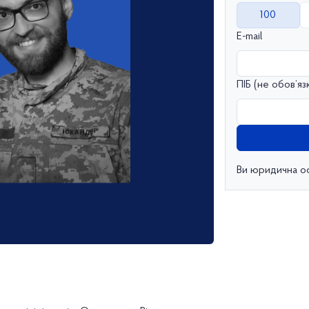
100
E-mail
ПІБ (не обов’яз
Ви юридична о