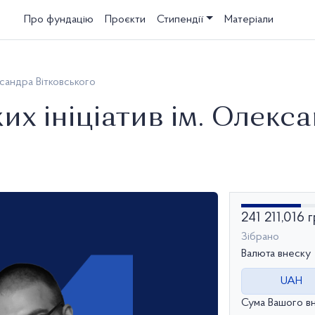
Про фундацію
Проєкти
Стипендії
Матеріали
ксандра Вітковського
их ініціатив ім. Олекс
241 211,016 
Зібрано
Валюта внеску
UAH
Сума Вашого в