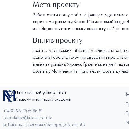
Мета проєкту
Забезпечити сталу роботу Ґранту студентських ін
сприятиме розвитку Києво-Могилянської академії
які зміцнюють могилянську спільноту та її цінност
Вплив проєкту
Грант студентських ініціатив ім. Олександра Віт
одного з Героїв, а також нагадуванням про спільн
вільна та успішна Україна. Ґрант має на меті під
розвитку Могилянки та її спільноти, розвитку нац
Національний університет
М
Києво-Могилянська академія
П
+380 (98) 306 85 81
П
foundation@ukma.edu.ua
М
м. Київ, вул. Григорія Сковороди 6, оф. 45