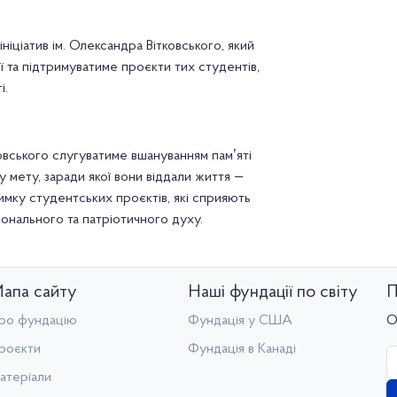
іціатив ім. Олександра Вітковського, який
 та підтримуватиме проєкти тих студентів,
і.
ковського слугуватиме вшануванням памʼяті
у мету, заради якої вони віддали життя —
тримку студентських проєктів, які сприяють
іонального та патріотичного духу.
апа сайту
Наші фундації по світу
П
ро фундацію
Фундація у США
О
роєкти
Фундація в Канаді
атеріали