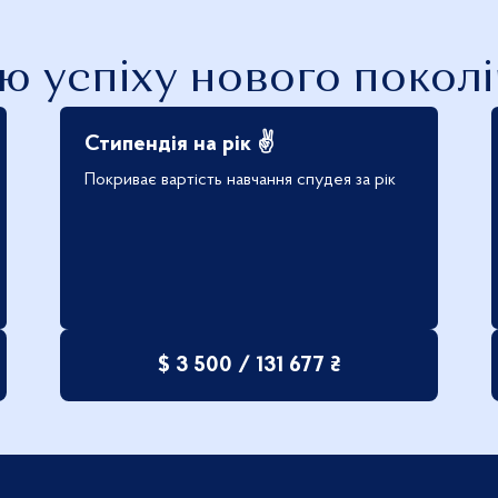
ю успіху нового поколі
Стипендія на рік ✌️
Покриває вартість навчання спудея за рік
$ 3 500 / 131 677 ₴
|