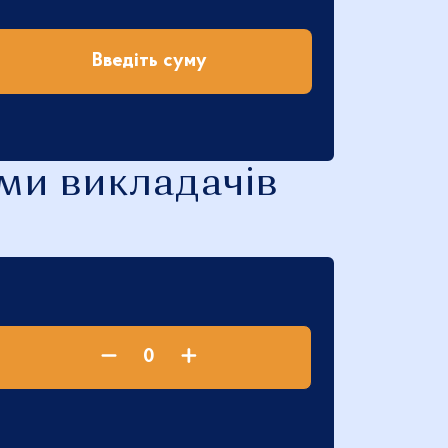
Введіть суму
$
|
ми викладачів