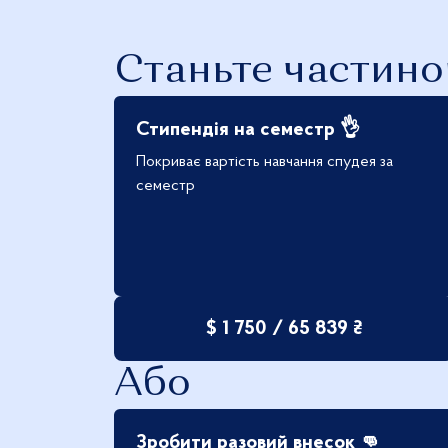
Станьте частино
Стипендія на семестр 👌
Покриває вартість навчання спудея за
семестр
$ 1 750 / 65 839 ₴
|
Або
Зробити разовий внесок 👊